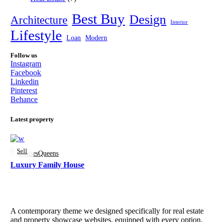
Best Buy
Design
Architecture
Interior
Lifestyle
Loan
Modern
Follow us
Instagram
Facebook
Linkedin
Pinterest
Behance
Latest property
Sell
Houses
Queens
Luxury Family House
A contemporary theme we designed specifically for real estate
and property showcase websites, equipped with every option,