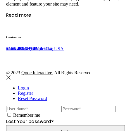
element and feature your site may need.
Read more
Contact us
Staten Island, NY 10314, USA
+111 222 369 45
+123 456 789 11
newhome@example.com
© 2023
Qode Interactive
, All Rights Reserved
Login
Register
Reset Password
Remember me
Lost Your password?